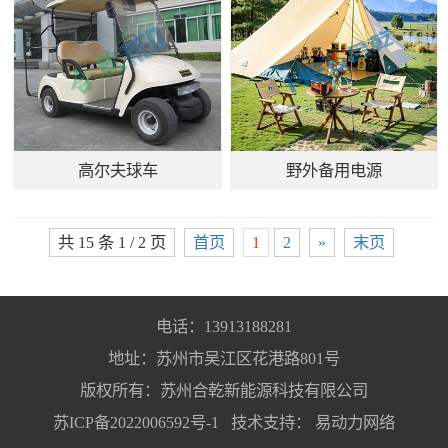
高尔夫球车
野外备用电源
共 15 条 1 / 2 页
首页
1
2
»
末页
电话：13913188281
地址：苏州市吴江区花港路801号
版权所有：苏州合乾新能源科技有限公司
苏ICP备2022006592号-1
技术支持：
易动力网络