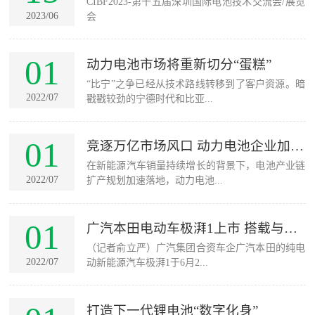
CIBF2023-第十五届深圳国际电池技术交流会/展览
技...
2023/06
会
01
动力电池市场将重新切分“蛋糕”
“比宁”之争已经从技术路线转移到了客户资源。暗
2022/07
戳戳较劲的宁德时代和比亚...
01
竞逐万亿市场风口 动力电池企业加速
在新能源汽车销量持续增长的背景下，电池产业链
跑马圈...
2022/07
扩产规划加速落地，动力电池...
01
广汽本田电动车极湃1上市 搭载与宁
（记者俞立严）广汽集团合资车企广汽本田的纯电
德时代...
2022/07
动新能源汽车极湃1于6月2...
打造下一代锂电池“数字化身”