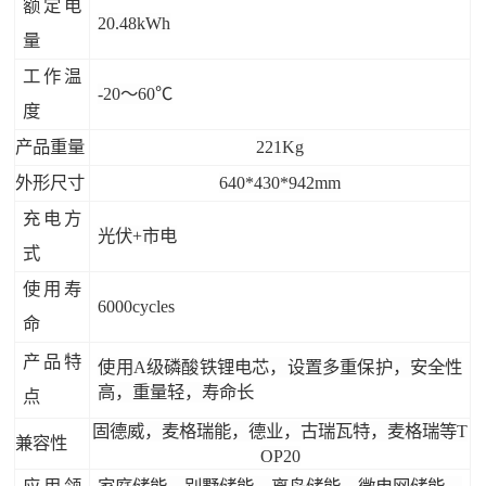
额定电
20.48kWh
量
工作温
-20～60℃
度
产品重量
221Kg
外形尺寸
640*430*942mm
充电方
光伏+市电
式
使用寿
6000cycles
命
产品特
使用A级磷酸铁锂电芯，设置多重保护，安全性
高，重量轻，寿命长
点
固德威，麦格瑞能，德业，古瑞瓦特，麦格瑞等T
兼容性
OP20