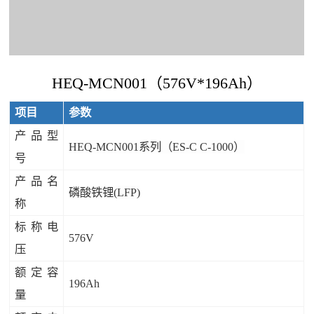
HEQ-MCN001（576V*196Ah）
项目
参数
产品型
HEQ-MCN001系列（ES-C C-1000）
号
产品名
磷酸铁锂(LFP)
称
标称电
576V
压
额定容
196Ah
量